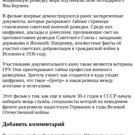
мощнейшую разведку мира под начальством легендарного
Яна Берзина.
В фильме впервые демонстрируются ранее засекреченные
документы, которые раскрывают тайные страницы
становления советской военной разведки. Среди них
шифровки, доклады и донесения, проливающие свет на
противостояние разведок Советского Союза с западными
державами и Японией. Например, неизвестные факты об
участии советских добровольцев в гражданской войне в
Испании в 1936 году.
Участниками документального кино также являются ветераны
ГРУ. Они приоткрывают тайны профессии военного
разведчика. Зритель узнает, как создаются и куда уходят
шифровки, что такое «Центр» и какая разница между
агентами и нелегалами.
Этот фильм о том, как еще в начале 30-х годов в СССР начала
набирать мощь служба, специалисты которой на невидимом
фронте разгромили нацистскую Германию в годы Великой
Отечественной войны.
Добавить комментарий