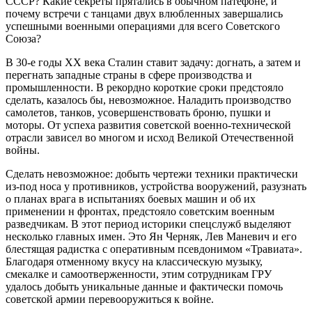
СССР? Какие секреты прятались в обычном патефоне, и
почему встречи с танцами двух влюбленных завершались
успешными военными операциями для всего Советского
Союза?
В 30-е годы XX века Сталин ставит задачу: догнать, а затем и
перегнать западные страны в сфере производства и
промышленности. В рекордно короткие сроки предстояло
сделать, казалось бы, невозможное. Наладить производство
самолетов, танков, усовершенствовать броню, пушки и
моторы. От успеха развития советской военно-технической
отрасли зависел во многом и исход Великой Отечественной
войны.
Сделать невозможное: добыть чертежи техники практически
из-под носа у противников, устройства вооружений, разузнать
о планах врага в испытаниях боевых машин и об их
применении н фронтах, предстояло советским военным
разведчикам. В этот период историки спецслужб выделяют
несколько главных имен. Это Ян Черняк, Лев Маневич и его
блестящая радистка с оперативным псевдонимом «Травиата».
Благодаря отменному вкусу на классическую музыку,
смекалке и самоотверженности, этим сотрудникам ГРУ
удалось добыть уникальные данные и фактически помочь
советской армии перевооружиться к войне.