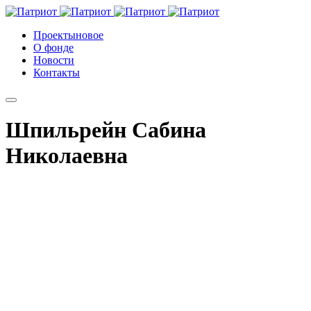
Проекты
новое
О фонде
Новости
Контакты
Шпильрейн Сабина
Николаевна