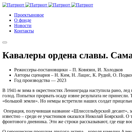
Проекты
новое
О фонде
Новости
Контакты
Кавалеры ордена славы. Сама
Режиссеры-постановщики – П. Ковязин, И. Холодков
Авторы сценария – Н. Ким, Н. Лацис, К. Рудий, О. Подко
Год производства — 2023
В 1941-м зима в окрестностях Ленинграда наступила рано, лед 
голод. Попытки прорвать осаду извне результата не принесли.
«большой земли». Но немцы встретили наших солдат прицель
Операция, получившая название «Шлиссельбурский десант», за
известно – среди ее участников оказался Николай Боярский. О 
фронтового дневника. Эти же строки рассказывают, где еще во
О героическом прошлом другого актера – короля комедии Алек