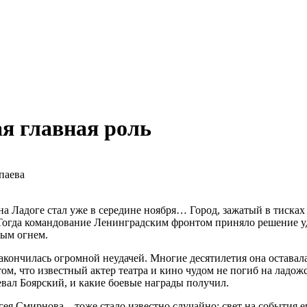
я главная роль
паева
на Ладоге стал уже в середине ноября… Город, зажатый в тисках
 Тогда командование Ленинградским фронтом приняло решение уд
ным огнем.
кончилась огромной неудачей. Многие десятилетия она оставала
том, что известный актер театра и кино чудом не погиб на ладож
евал Боярский, и какие боевые награды получил.
сея Смирнова – тоже стало известно случайно: свет на события