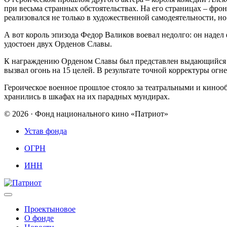
при весьма странных обстоятельствах. На его страницах – фро
реализовался не только в художественной самодеятельности, н
А вот король эпизода Федор Валиков воевал недолго: он надел 
удостоен двух Орденов Славы.
К награждению Орденом Славы был представлен выдающийся кл
вызвал огонь на 15 целей. В результате точной корректуры ог
Героическое военное прошлое стояло за театральными и кинообр
хранились в шкафах на их парадных мундирах.
© 2026 · Фонд национального кино «Патриот»
Устав фонда
ОГРН
ИНН
Проекты
новое
О фонде