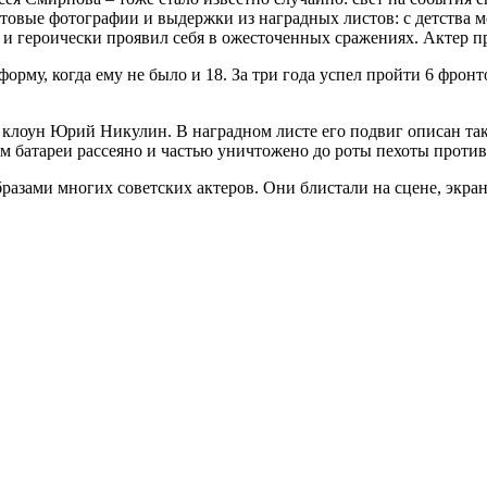
нтовые фотографии и выдержки из наградных листов: с детства 
о и героически проявил себя в ожесточенных сражениях. Актер 
форму, когда ему не было и 18. За три года успел пройти 6 фрон
оун Юрий Никулин. В наградном листе его подвиг описан так:
нем батареи рассеяно и частью уничтожено до роты пехоты проти
азами многих советских актеров. Они блистали на сцене, экране