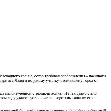
 блокадного кольца, остро требовал освобождения – начинался
арить с Ладоги по узкому участку, отсекавшему город от
сь малоизученной страницей войны. Не так давно стало
ском льду удалось установить по коротким записям его
 его военной биографии пролил творческий альбом, найденный