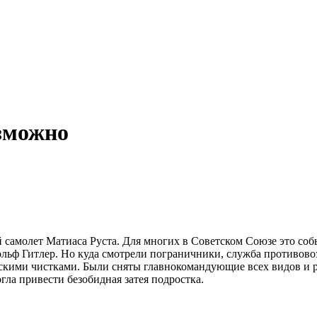
зможно
 самолет Матиаса Руста. Для многих в Советском Союзе это со
дольф Гитлер. Но куда смотрели пограничники, служба противов
нскими чистками. Были сняты главнокомандующие всех видов и 
гла привести безобидная затея подростка.